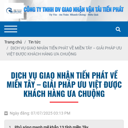
Trang chủ
Tin tức
DỊCH VỤ GIAO NHẬN TIẾN PHÁT VỀ MIỀN TÂY – GIẢI PHÁP ƯU
VIỆT ĐƯỢC KHÁCH HÀNG ƯA CHUỘNG
DỊCH VỤ GIAO NHẬN TIẾN PHÁT VỀ
MIỀN TÂY – GIẢI PHÁP ƯU VIỆT ĐƯỢC
KHÁCH HÀNG ƯA CHUỘNG
Ngày đăng: 07/07/2025 03:13 PM
Phủ sóng mạnh mẽ khắp 13 tỉnh miền Tây