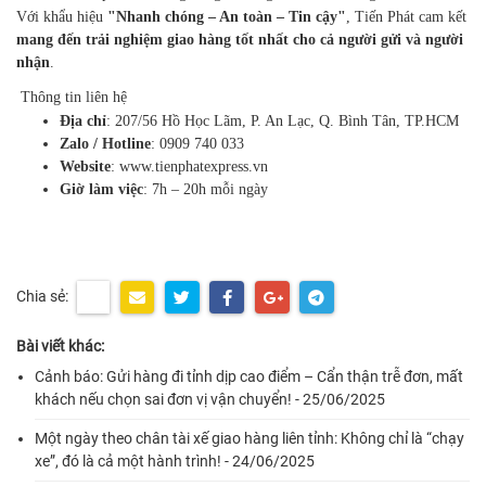
Với khẩu hiệu
"Nhanh chóng – An toàn – Tin cậy"
, Tiến Phát cam kết
mang đến trải nghiệm giao hàng tốt nhất cho cả người gửi và người
nhận
.
Thông tin liên hệ
Địa chỉ
: 207/56 Hồ Học Lãm, P. An Lạc, Q. Bình Tân, TP.HCM
Zalo / Hotline
: 0909 740 033
Website
:
www.tienphatexpress.vn
Giờ làm việc
: 7h – 20h mỗi ngày
Chia sẻ:
Bài viết khác:
Cảnh báo: Gửi hàng đi tỉnh dịp cao điểm – Cẩn thận trễ đơn, mất
khách nếu chọn sai đơn vị vận chuyển! - 25/06/2025
Một ngày theo chân tài xế giao hàng liên tỉnh: Không chỉ là “chạy
xe”, đó là cả một hành trình! - 24/06/2025