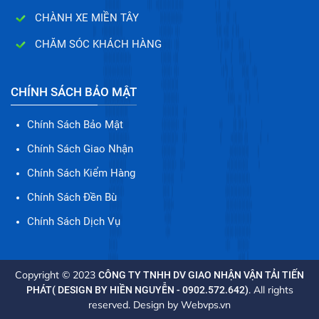
CHÀNH XE MIỀN TÂY
CHĂM SÓC KHÁCH HÀNG
CHÍNH SÁCH BẢO MẬT
Chính Sách Bảo Mật
Chính Sách Giao Nhận
Chính Sách Kiểm Hàng
Chính Sách Đền Bù
Chính Sách Dịch Vụ
Copyright © 2023
CÔNG TY TNHH DV GIAO NHẬN VẬN TẢI TIẾN
. All rights
PHÁT( DESIGN BY HIỀN NGUYỄN - 0902.572.642)
reserved. Design by
Webvps.vn