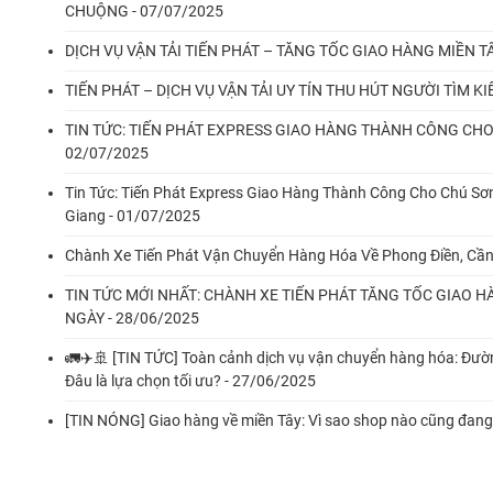
CHUỘNG - 07/07/2025
DỊCH VỤ VẬN TẢI TIẾN PHÁT – TĂNG TỐC GIAO HÀNG MIỀN TÂ
TIẾN PHÁT – DỊCH VỤ VẬN TẢI UY TÍN THU HÚT NGƯỜI TÌM K
TIN TỨC: TIẾN PHÁT EXPRESS GIAO HÀNG THÀNH CÔNG CHO C
02/07/2025
Tin Tức: Tiến Phát Express Giao Hàng Thành Công Cho Chú Sơn
Giang - 01/07/2025
Chành Xe Tiến Phát Vận Chuyển Hàng Hóa Về Phong Điền, Cần
TIN TỨC MỚI NHẤT: CHÀNH XE TIẾN PHÁT TĂNG TỐC GIAO HÀ
NGÀY - 28/06/2025
🚛✈️🚢 [TIN TỨC] Toàn cảnh dịch vụ vận chuyển hàng hóa: Đườ
Đâu là lựa chọn tối ưu? - 27/06/2025
[TIN NÓNG] Giao hàng về miền Tây: Vì sao shop nào cũng đang