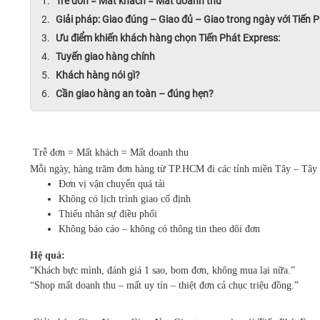
Trễ đơn = Mất khách = Mất doanh thu
Giải pháp: Giao đúng – Giao đủ – Giao trong ngày với Tiến 
Ưu điểm khiến khách hàng chọn Tiến Phát Express:
Tuyến giao hàng chính
Khách hàng nói gì?
Cần giao hàng an toàn – đúng hẹn?
Trễ đơn = Mất khách = Mất doanh thu
Mỗi ngày, hàng trăm đơn hàng từ TP.HCM đi các tỉnh miền Tây – Tâ
Đơn vị vận chuyển quá tải
Không có lịch trình giao cố định
Thiếu nhân sự điều phối
Không báo cáo – không có thông tin theo dõi đơn
Hệ quả:
“Khách bực mình, đánh giá 1 sao, bom đơn, không mua lại nữa.”
“Shop mất doanh thu – mất uy tín – thiệt đơn cả chục triệu đồng.”