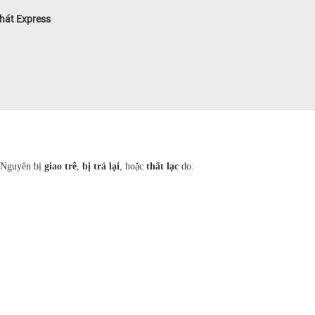
Phát Express
y Nguyên bị
giao trễ
,
bị trả lại
, hoặc
thất lạc
do: