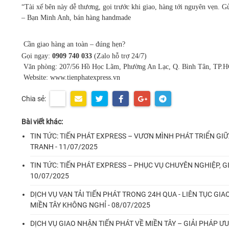
“Tài xế bên này dễ thương, gọi trước khi giao, hàng tới nguyên vẹn. 
– Bạn Minh Anh, bán hàng handmade
Cần giao hàng an toàn – đúng hẹn?
Gọi ngay:
0909 740 033
(Zalo hỗ trợ 24/7)
Văn phòng: 207/56 Hồ Học Lãm, Phường An Lạc, Q. Bình Tân, TP.
Website:
www.tienphatexpress.vn
Chia sẻ:
Bài viết khác:
TIN TỨC: TIẾN PHÁT EXPRESS – VƯƠN MÌNH PHÁT TRIỂN GI
TRANH - 11/07/2025
TIN TỨC: TIẾN PHÁT EXPRESS – PHỤC VỤ CHUYÊN NGHIỆP, 
10/07/2025
DỊCH VỤ VẠN TẢI TIẾN PHÁT TRONG 24H QUA - LIÊN TỤC G
MIỀN TÂY KHÔNG NGHỈ - 08/07/2025
DỊCH VỤ GIAO NHẬN TIẾN PHÁT VỀ MIỀN TÂY – GIẢI PHÁP 