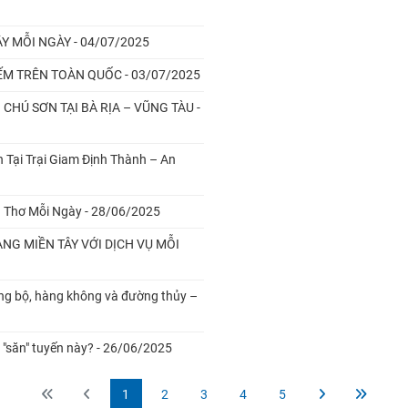
Y MỖI NGÀY - 04/07/2025
IẾM TRÊN TOÀN QUỐC - 03/07/2025
HÚ SƠN TẠI BÀ RỊA – VŨNG TÀU -
 Tại Trại Giam Định Thành – An
 Thơ Mỗi Ngày - 28/06/2025
NG MIỀN TÂY VỚI DỊCH VỤ MỖI
ng bộ, hàng không và đường thủy –
 "săn" tuyến này? - 26/06/2025
1
2
3
4
5