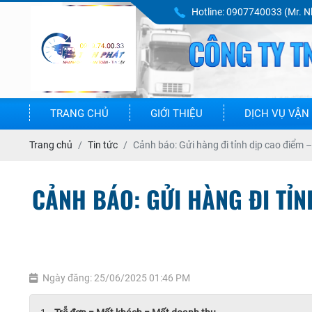
Hotline:
0907740033 (Mr. N
TRANG CHỦ
GIỚI THIỆU
DỊCH VỤ VẬN 
Trang chủ
Tin tức
Cảnh báo: Gửi hàng đi tỉnh dịp cao điểm 
CẢNH BÁO: GỬI HÀNG ĐI TỈN
Ngày đăng: 25/06/2025 01:46 PM