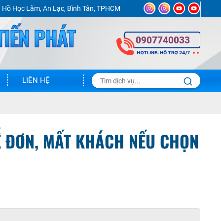
 Hồ Học Lãm, An Lạc, Bình Tân, TPHCM
0907740033
LIÊN HỆ
RỄ ĐƠN, MẤT KHÁCH NẾU CHỌN