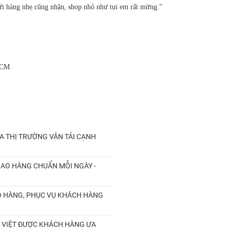
Gửi hàng nhẹ cũng nhận, shop nhỏ như tụi em rất mừng.”
HCM
ỮA THỊ TRƯỜNG VẬN TẢI CẠNH
GIAO HÀNG CHUẨN MỖI NGÀY -
IAO HÀNG, PHỤC VỤ KHÁCH HÀNG
ƯU VIỆT ĐƯỢC KHÁCH HÀNG ƯA