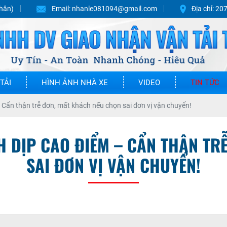
hân)
Email:
nhanle081094@gmail.com
Địa chỉ:
207
TẢI
HÌNH ẢNH NHÀ XE
VIDEO
TIN TỨC
– Cẩn thận trễ đơn, mất khách nếu chọn sai đơn vị vận chuyển!
H DỊP CAO ĐIỂM – CẨN THẬN T
SAI ĐƠN VỊ VẬN CHUYỂN!