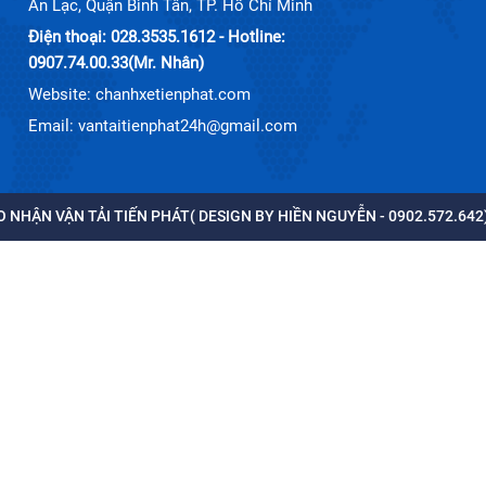
An Lạc, Quận Bình Tân, TP. Hồ Chí Minh
Điện thoại: 028.3535.1612 - Hotline:
0907.74.00.33(Mr. Nhân)
Website: chanhxetienphat.com
Email: vantaitienphat24h@gmail.com
 NHẬN VẬN TẢI TIẾN PHÁT( DESIGN BY HIỀN NGUYỄN - 0902.572.642