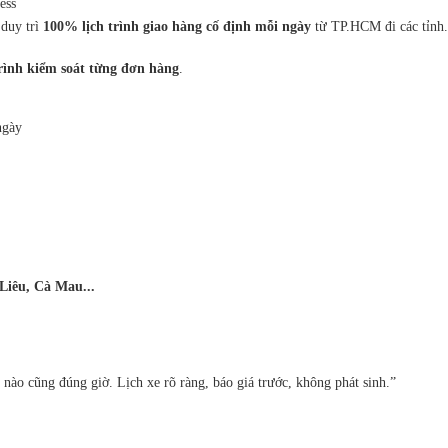
ess
duy trì
100% lịch trình giao hàng cố định mỗi ngày
từ TP.HCM đi các tỉnh.
rình kiểm soát từng đơn hàng
.
ngày
iêu, Cà Mau...
nào cũng đúng giờ. Lịch xe rõ ràng, báo giá trước, không phát sinh.”