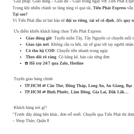
Giải pháp: Giao đúng – Giao đủ – Giao trong ngày với Tiến Phát Expr
Trong khi nhiều chành xe lúng túng vì quá tải,
Tiến Phát Express
vẫn 
Tại sao?
Vì Tiến Phát đầu tư bài bản từ
đội xe riêng
,
tài xế cố định
, đến
quy t
Ưu điểm khiến khách hàng chọn Tiến Phát Express:
Giao đúng giờ
: Tuyến miền Tây, Tây Nguyên có chuyến mỗi 
Giao tận nơi
: Không cần ra bến, tài xế giao tới tay người nhận
Có thu hộ COD
: Chuyển tiền nhanh trong ngày
Theo dõi rõ ràng
: Có bảng kê, báo cáo từng đơn
☎️
Hỗ trợ 24/7 qua Zalo, Hotline
Tuyến giao hàng chính
TP.HCM ⇄ Cần Thơ, Đồng Tháp, Long An, An Giang, Bạc L
TP.HCM ⇄ Bình Phước, Lâm Đồng, Gia Lai, Đắk Lắk…
Khách hàng nói gì?
“Trước đây dùng bên khác, đơn trễ miết. Chuyển qua Tiến Phát thì đơn 
– Shop Thảo, Quận 8