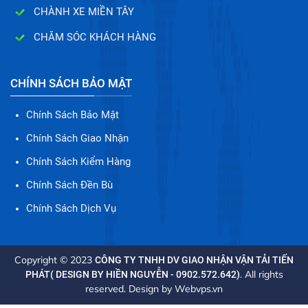
CHÀNH XE MIỀN TÂY
CHĂM SÓC KHÁCH HÀNG
CHÍNH SÁCH BẢO MẬT
Chính Sách Bảo Mật
Chính Sách Giao Nhận
Chính Sách Kiểm Hàng
Chính Sách Đền Bù
Chính Sách Dịch Vụ
Copyright © 2023
CÔNG TY TNHH DV GIAO NHẬN VẬN TẢI TIẾN
. All rights
PHÁT( DESIGN BY HIỀN NGUYỄN - 0902.572.642)
reserved. Design by
Webvps.vn