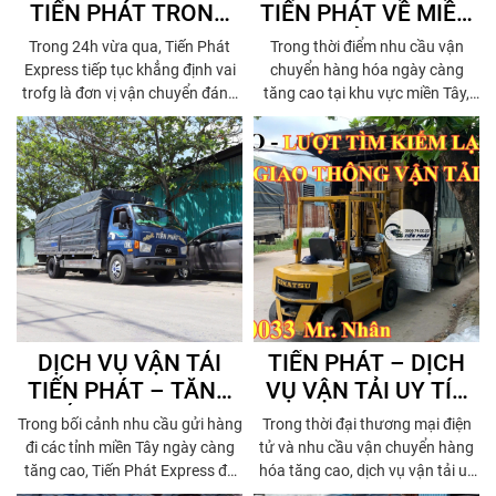
TIẾN PHÁT TRONG
TIẾN PHÁT VỀ MIỀN
24H QUA - LIÊN TỤC
TÂY – GIẢI PHÁP ƯU
Trong 24h vừa qua, Tiến Phát
Trong thời điểm nhu cầu vận
GIAO HÀNG, PHỤC
VIỆT ĐƯỢC KHÁCH
Express tiếp tục khẳng định vai
chuyển hàng hóa ngày càng
VỤ KHÁCH HÀNG
HÀNG ƯA CHUỘNG
trofg là đơn vị vận chuyển đáng
tăng cao tại khu vực miền Tây,
tin cậy khi thực hiện thành công
dịch vụ giao nhận hàng hóa của
MIỀN TÂY KHÔNG
hàng trăm đơn hàng đi khắp các
Tiến Phát Express đang dần
NGHỈ
tỉnh miền Tây, đáp ứng nhu cầu
khẳng định vị thế là một trong
vận chuyển gấp, giao hàng đúng
những đơn vị uy tín, nhanh
hẹn và hỗ trợ tận nơi.
chóng và được khách hàng tin
dùng nhất hiện nay.
DỊCH VỤ VẬN TẢI
TIẾN PHÁT – DỊCH
TIẾN PHÁT – TĂNG
VỤ VẬN TẢI UY TÍN
TỐC GIAO HÀNG
THU HÚT NGƯỜI TÌM
Trong bối cảnh nhu cầu gửi hàng
Trong thời đại thương mại điện
MIỀN TÂY MỖI NGÀY
KIẾM TRÊN TOÀN
đi các tỉnh miền Tây ngày càng
tử và nhu cầu vận chuyển hàng
QUỐC
tăng cao, Tiến Phát Express đã
hóa tăng cao, dịch vụ vận tải uy
nhanh chóng mở rộng quy mô
tín – nhanh chóng – giá hợp lý