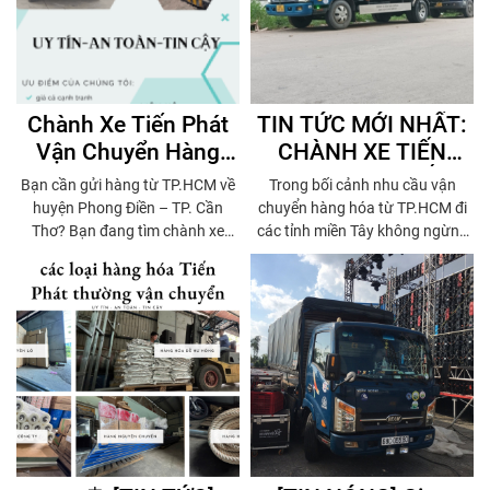
dài giữa chú Sơn và dịch vụ vận
xác cao.
tải Tiến Phát.
Chành Xe Tiến Phát
TIN TỨC MỚI NHẤT:
Vận Chuyển Hàng
CHÀNH XE TIẾN
Hóa Về Phong Điền,
PHÁT TĂNG TỐC
Bạn cần gửi hàng từ TP.HCM về
Trong bối cảnh nhu cầu vận
Cần Thơ Mỗi Ngày
GIAO HÀNG MIỀN
huyện Phong Điền – TP. Cần
chuyển hàng hóa từ TP.HCM đi
TÂY VỚI DỊCH VỤ
Thơ? Bạn đang tìm chành xe
các tỉnh miền Tây không ngừng
chạy mỗi ngày – giá cước hợp lý
gia tăng, Tiến Phát Express đã
MỖI NGÀY
– giao hàng đúng hẹn – có thu
kịp thời nâng cấp năng lực vận
hộ COD? Tiến Phát Express
tải và mở rộng nhiều tuyến
chính là lựa chọn hàng đầu!
chành xe mới, giúp đáp ứng
nhanh chóng nhu cầu giao hàng
mỗi ngày của người dân và
doanh nghiệp.