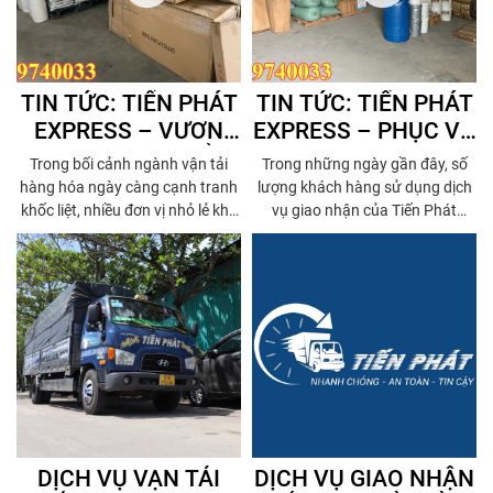
TIN TỨC: TIẾN PHÁT
TIN TỨC: TIẾN PHÁT
EXPRESS – VƯƠN
EXPRESS – PHỤC VỤ
MÌNH PHÁT TRIỂN
CHUYÊN NGHIỆP,
Trong bối cảnh ngành vận tải
Trong những ngày gần đây, số
GIỮA THỊ TRƯỜNG
GIAO HÀNG CHUẨN
hàng hóa ngày càng cạnh tranh
lượng khách hàng sử dụng dịch
VẬN TẢI CẠNH
MỖI NGÀY
khốc liệt, nhiều đơn vị nhỏ lẻ khó
vụ giao nhận của Tiến Phát
tồn tại lâu dài nếu không có
Express tiếp tục tăng mạnh.
TRANH
chiến lược phát triển bền vững.
Không chỉ nhờ vào hệ thống
Tiến Phát Express – một thương
chành xe hoạt động liên tục, mà
hiệu vận tải xuất phát từ
còn bởi tác phong làm việc
TP.HCM, đã và đang từng bước
chuyên nghiệp – uy tín – đúng
vươn mình mạnh mẽ, khẳng định
giờ đã giúp Tiến Phát chiếm trọn
vị thế trong khu vực miền Tây
niềm tin từ khách hàng cá nhân
Nam Bộ.
đến doanh nghiệp lớn.
DỊCH VỤ VẠN TẢI
DỊCH VỤ GIAO NHẬN