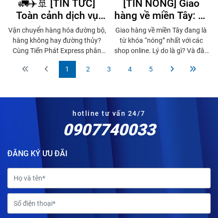
🚛✈️🚢 [TIN TỨC]
[TIN NÓNG] Giao
Toàn cảnh dịch vụ
hàng về miền Tây: Vì
vận chuyển hàng hóa:
sao shop nào cũng
Vận chuyển hàng hóa đường bộ,
Giao hàng về miền Tây đang là
Đường bộ, hàng
đang "săn" tuyến này?
hàng không hay đường thủy?
từ khóa “nóng” nhất với các
không và đường thủy
Cùng Tiến Phát Express phân
shop online. Lý do là gì? Và đâu
tích ưu nhược điểm và xu hướng
là đơn vị giao hàng uy tín –
– Đâu là lựa chọn tối
1
2
3
4
5
lựa chọn của doanh nghiệp hiện
nhanh – giá tốt mà các shop tin
ưu?
nay.
dùng? Câu trả lời sẽ khiến bạn
bất ngờ!
hotline tư vấn 24/7
0907740033
ĐĂNG KÝ ƯU ĐÃI