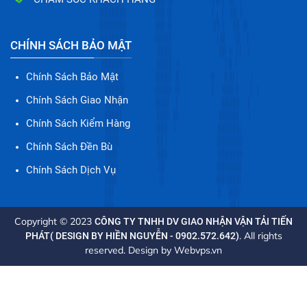
CHÍNH SÁCH BẢO MẬT
Chính Sách Bảo Mật
Chính Sách Giao Nhận
Chính Sách Kiểm Hàng
Chính Sách Đền Bù
Chính Sách Dịch Vụ
Copyright © 2023
CÔNG TY TNHH DV GIAO NHẬN VẬN TẢI TIẾN
. All rights
PHÁT( DESIGN BY HIỀN NGUYỄN - 0902.572.642)
reserved. Design by
Webvps.vn