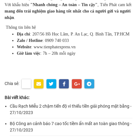
Với khẩu hiệu
"Nhanh chóng – An toàn – Tin cậy"
, Tiến Phát cam kết
mang đến trải nghiệm giao hàng tốt nhất cho cả người gửi và người
nhận
.
Thông tin liên hệ
Địa chỉ
: 207/56 Hồ Học Lãm, P. An Lạc, Q. Bình Tân, TP.HCM
Zalo / Hotline
: 0909 740 033
Website
:
www.tienphatexpress.vn
Giờ làm việc
: 7h – 20h mỗi ngày
Chia sẻ:
Bài viết khác:
Cầu Rạch Miễu 2 chậm tiến độ vì thiếu tiền giải phóng mặt bằng -
27/10/2023
Bộ Công an cảnh báo 7 cao tốc tiềm ẩn mất an toàn giao thông -
27/10/2023