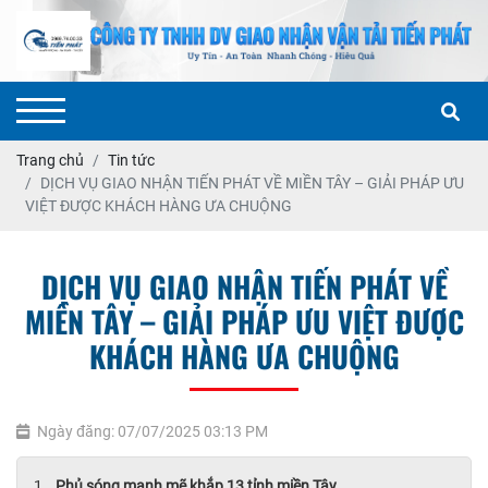
Trang chủ
Tin tức
DỊCH VỤ GIAO NHẬN TIẾN PHÁT VỀ MIỀN TÂY – GIẢI PHÁP ƯU
VIỆT ĐƯỢC KHÁCH HÀNG ƯA CHUỘNG
DỊCH VỤ GIAO NHẬN TIẾN PHÁT VỀ
MIỀN TÂY – GIẢI PHÁP ƯU VIỆT ĐƯỢC
KHÁCH HÀNG ƯA CHUỘNG
Ngày đăng: 07/07/2025 03:13 PM
Phủ sóng mạnh mẽ khắp 13 tỉnh miền Tây