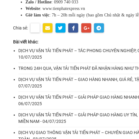
Zalo / Hotline
: 0909 740 033
Website
:
www.tienphatexpress.vn
Giờ làm việc
: 7h – 20h mỗi ngày (bao gồm Chủ nhật & ngày lễ
Chia sẻ:
Bài viết khác:
DỊCH VỤ VẬN TẢI TIẾN PHÁT – TÁC PHONG CHUYÊN NGHIỆP,
10/07/2025
TRONG 24H QUA, VẬN TẢI TIẾN PHÁT ĐÃ NHẬN HÀNG NHƯ TH
DỊCH VỤ VẬN TẢI TIẾN PHÁT – GIAO HÀNG NHANH, GIÁ RẺ, T
07/07/2025
DỊCH VỤ VẬN TẢI TIẾN PHÁT – GIẢI PHÁP GIAO HÀNG NHANH
06/07/2025
DỊCH VỤ VẬN TẢI TIẾN PHÁT – GIẢI PHÁP GIAO HÀNG UY TÍ
MIỀN NAM - 04/07/2025
DỊCH VỤ GIAO THÔNG VẬN TẢI TIẾN PHÁT – CHUYÊN GIAO 