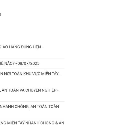
)
 GIAO HÀNG ĐÚNG HẸN -
Ế NÀO? - 08/07/2025
ẬN NƠI TOÀN KHU VỰC MIỀN TÂY -
, AN TOÀN VÀ CHUYÊN NGHIỆP -
N, NHANH CHÓNG, AN TOÀN TOÀN
HÀNG MIỀN TÂY NHANH CHÓNG & AN