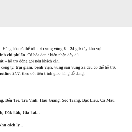
. Hàng hóa có thể tới nơi
trong vòng 6 – 24 giờ
tùy khu vực.
inh chi phí ẩn
. Có hóa đơn / biên nhận đầy đủ.
át
– hỗ trợ đóng gói nếu khách cần.
 công ty,
trại giam, bệnh viện, vùng sâu vùng xa
đều có thể hỗ trợ.
hotline 24/7
, theo dõi tiến trình giao hàng dễ dàng.
g, Bến Tre, Trà Vinh, Hậu Giang, Sóc Trăng, Bạc Liêu, Cà Mau
, Đắk Lắk, Gia Lai...
hu cách ly...