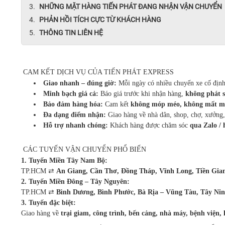
NHỮNG MẶT HÀNG TIẾN PHÁT ĐANG NHẬN VẬN CHUYỂN
PHẢN HỒI TÍCH CỰC TỪ KHÁCH HÀNG
THÔNG TIN LIÊN HỆ
CAM KẾT DỊCH VỤ CỦA TIẾN PHÁT EXPRESS
Giao nhanh – đúng giờ:
Mỗi ngày có nhiều chuyến xe cố định
Minh bạch giá cả:
Báo giá trước khi nhận hàng,
không phát s
Bảo đảm hàng hóa:
Cam kết
không móp méo, không mất m
Đa dạng điểm nhận:
Giao hàng về nhà dân, shop, chợ, xưởng,
Hỗ trợ nhanh chóng:
Khách hàng được chăm sóc
qua Zalo / 
CÁC TUYẾN VẬN CHUYỂN PHỔ BIẾN
1. Tuyến Miền Tây Nam Bộ:
TP.HCM ⇄
An Giang, Cần Thơ, Đồng Tháp, Vĩnh Long, Tiền Gian
2. Tuyến Miền Đông – Tây Nguyên:
TP.HCM ⇄
Bình Dương, Bình Phước, Bà Rịa – Vũng Tàu, Tây Ninh
3. Tuyến đặc biệt:
Giao hàng về
trại giam, công trình, bến cảng, nhà máy, bệnh viện, k