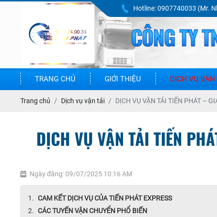
Hotline:
0907740033 (Mr. N
TRANG CHỦ
GIỚI THIỆU
DỊCH VỤ VẬN 
Trang chủ
Dịch vụ vận tải
DỊCH VỤ VẬN TẢI TIẾN PHÁT – G
DỊCH VỤ VẬN TẢI TIẾN PHÁ
Ngày đăng: 09/07/2025 10:16 AM
CAM KẾT DỊCH VỤ CỦA TIẾN PHÁT EXPRESS
CÁC TUYẾN VẬN CHUYỂN PHỔ BIẾN