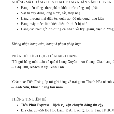
NHỮNG MẶT HÀNG TIẾN PHÁT ĐANG NHẬN VẬN CHUYỂN
Hàng tiêu dùng: thực phẩm khô, nước uống, mỹ phẩm
Vật tư xây dựng: ống nước, sắt, thép nhẹ
Hàng thương mại điện tử: quần áo, đồ gia dụng, phụ kiện
Hàng máy móc: linh kiện điện tử, thiết bị nhỏ
Hàng đặc biệt: gửi
đồ dùng cá nhân về trại giam, viện dưỡng
Không nhận hàng cấm, hàng vi phạm pháp luật.
PHẢN HỒI TÍCH CỰC TỪ KHÁCH HÀNG
“Tôi gửi hàng mỗi tuần về quê ở Long Xuyên – An Giang. Giao hàng đúng
—
Chị Thu, khách lẻ tại Bình Tân
“Chành xe Tiến Phát giúp tôi gửi hàng về trại giam Thạnh Hòa nhanh và
—
Anh Sơn, khách hàng lâu năm
THÔNG TIN LIÊN HỆ
Tiến Phát Express – Dịch vụ vận chuyển đáng tin cậy
Địa chỉ
: 207/56 Hồ Học Lãm, P. An Lạc, Q. Bình Tân, TP.HC