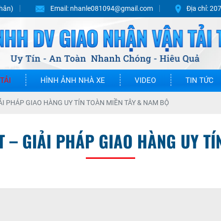
hân)
Email:
nhanle081094@gmail.com
Địa chỉ:
207
TẢI
HÌNH ẢNH NHÀ XE
VIDEO
TIN TỨC
IẢI PHÁP GIAO HÀNG UY TÍN TOÀN MIỀN TÂY & NAM BỘ
T – GIẢI PHÁP GIAO HÀNG UY T