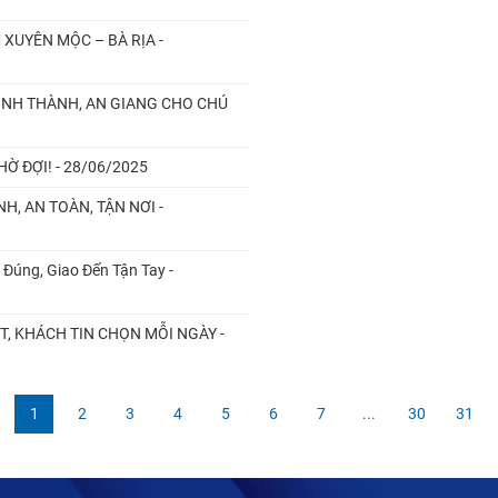
 XUYÊN MỘC – BÀ RỊA -
ĐỊNH THÀNH, AN GIANG CHO CHÚ
 ĐỢI! - 28/06/2025
H, AN TOÀN, TẬN NƠI -
 Đúng, Giao Đến Tận Tay -
ỐT, KHÁCH TIN CHỌN MỖI NGÀY -
1
2
3
4
5
6
7
...
30
31