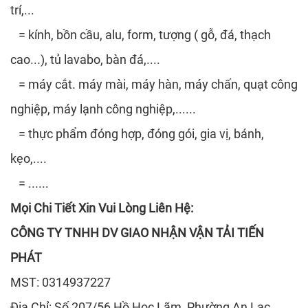
trí,...
= kính, bồn cầu, alu, form, tượng ( gỗ, đá, thạch
cao...), tủ lavabo, bàn đá,....
= máy cắt. máy mài, máy hàn, máy chấn, quạt công
nghiệp, máy lạnh công nghiệp,......
= thực phẩm đóng hợp, đóng gói, gia vị, bánh,
kẹo,....
=
......
Mọi Chi Tiết Xin Vui Lòng Liên Hệ:
CÔNG TY TNHH DV GIAO NHẬN VẬN TẢI TIẾN
PHÁT
MST: 0314937227
Địa Chỉ: Số 207/56 Hồ Học Lãm, Phường An Lạc,