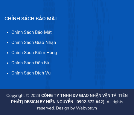
CHÍNH SÁCH BẢO MẬT
Chính Sách Bảo Mật
Chính Sách Giao Nhận
Chính Sách Kiểm Hàng
Chính Sách Đền Bù
Chính Sách Dịch Vụ
Copyright © 2023
CÔNG TY TNHH DV GIAO NHẬN VẬN TẢI TIẾN
. All rights
PHÁT( DESIGN BY HIỀN NGUYỄN - 0902.572.642)
reserved. Design by
Webvps.vn